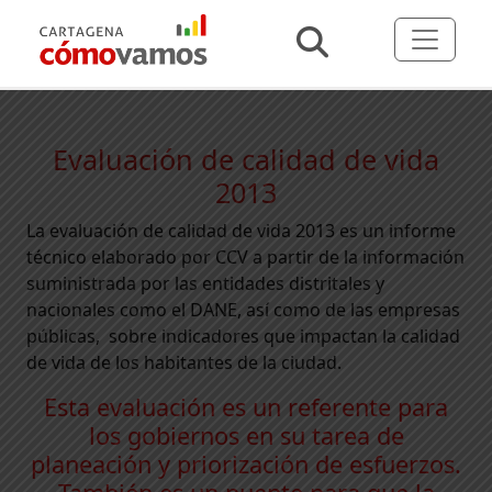
Evaluación de calidad de vida
2013
La evaluación de calidad de vida 2013 es un informe
técnico elaborado por CCV a partir de la información
suministrada por las entidades distritales y
nacionales como el DANE, así como de las empresas
públicas, sobre indicadores que impactan la calidad
de vida de los habitantes de la ciudad.
Esta evaluación es un referente para
los gobiernos en su tarea de
planeación y priorización de esfuerzos.