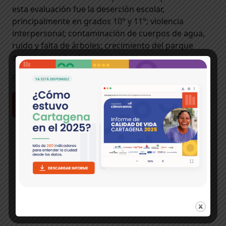
esta evaluación fue la deserción escolar,
principalmente en grados 10° y 11°; violencia
interpersonal; contaminación de cuerpos de agua,
ruido y falta de árboles; crecimiento del parque
automotor privado.
Para ver el informe completo descargue aquí
Temas:
Calidad de Vida
Informe 2013
Plan de
Desarrollo Cartagena