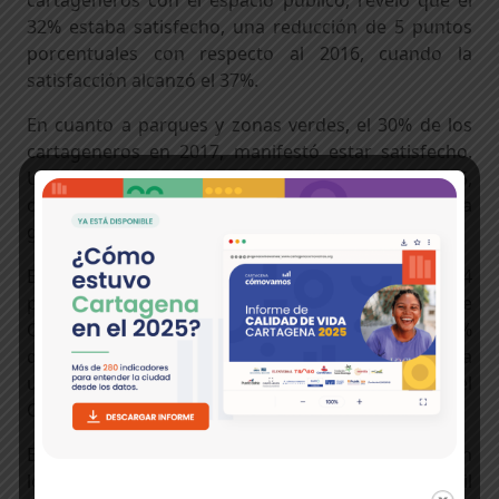
cartageneros con el espacio público, reveló que el
32% estaba satisfecho, una reducción de 5 puntos
porcentuales con respecto al 2016, cuando la
satisfacción alcanzó el 37%.
En cuanto a parques y zonas verdes, el 30% de los
cartageneros en 2017, manifestó estar satisfecho.
Un avance importante si se compara datos del 2015,
cuando sólo el 17% de los encuestados estaba a
gusto con esto espacios.
En el último año en la ciudad se renovaron 14
parques, ubicados en diferentes zonas de
Cartagena. Además, queremos resaltar que el 83%
del espacio público recuperado se ubican en la
unidad comunera de gobierno número 1, es decir, el
Centro y Bocagrande
Es importante también mencionar, que el Distrito en
los últimos tres años ha renovado más de 229 mil