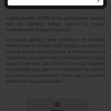
metros cuadrados de espacio público y ha
recuperado alrededor de 128 mil metros cuadrados.
A pesar de esto, el 29% de los cartageneros asegura
que no recibiría castigo alguno al ocupar
indebidamente el espacio público
El espacio público tiene incidencia en distintas
dimensiones de la vida social, política, económica y
cultural de una ciudad. Por eso la invitación es: a la
ciudadanía, para que cuide el espacio público y haga
buen uso de este; y al Distrito, a que siga haciendo
los controles para que no se incumplan las normas
en cuanto a la manutención, buen uso y ocupación
indebida de el espacio público.
Temas: