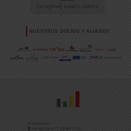
Cartagena
espacio público
NUESTROS SOCIOS Y ALIADOS
>Contáctanos:
Pie del Cerro, Cl. 30 No. 17-36