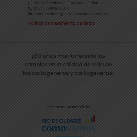
(Periódico El Universal) Cartagena, Colombia.
(5) 649 9090 EXT. 274
comunicaciones@cartagenacomovamos.org
Política de tratamiento de datos
¡20 años monitoreando los
cambios en la calidad de vida de
los cartageneros y cartageneras!
Hacemos parte de la