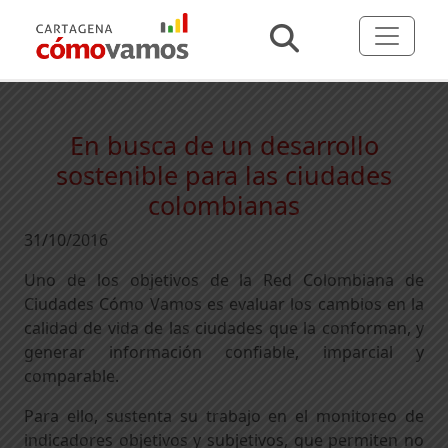
En busca de un desarrollo
sostenible para las ciudades
colombianas
31/10/2016
Uno de los objetivos de la Red Colombiana de
Ciudades Cómo Vamos es evaluar los cambios en la
calidad de vida de las ciudades que la conforman, y
generar información confiable, imparcial y
comparable.
Para ello, sustenta su trabajo en el monitoreo de
indicadores objetivos y subjetivos, que permiten no