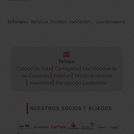
Informes: 
Natalia Escobar Santander, Coordinadora de 
Temas:
Calidad de Vida
Cartagena
Día Mundial de
las Ciudades
Hábitat
Medio Ambiente
movilidad
Percepción Ciudadana
NUESTROS SOCIOS Y ALIADOS