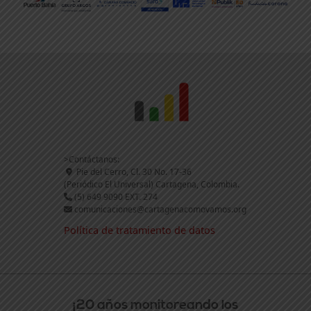
>Contáctanos:
Pie del Cerro, Cl. 30 No. 17-36
(Periódico El Universal) Cartagena, Colombia.
(5) 649 9090 EXT. 274
comunicaciones@cartagenacomovamos.org
Política de tratamiento de datos
¡20 años monitoreando los