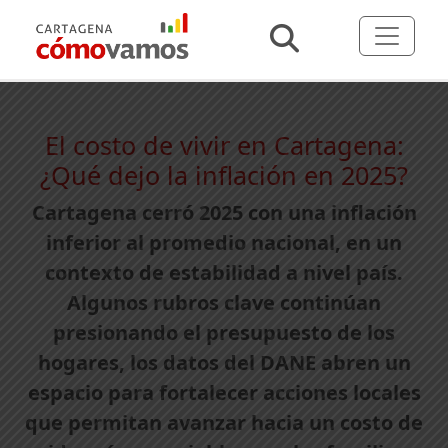
El costo de vivir en Cartagena:
¿Qué dejo la inflación en 2025?
Cartagena cerró 2025 con una inflación
inferior al promedio nacional, en un
contexto de estabilidad a nivel país.
Algunos rubros clave continúan
presionando el presupuesto de los
hogares, los datos del DANE abren un
espacio para fortalecer acciones locales
que permitan avanzar hacia un costo de