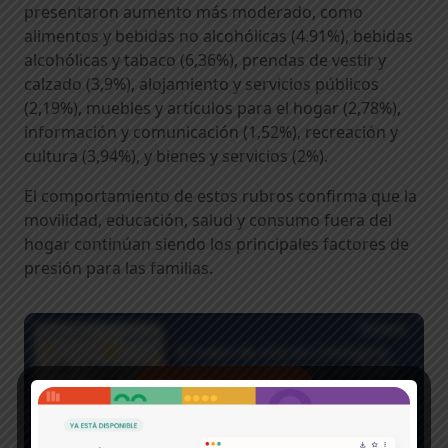
presentaron aumento más moderado, como
alimentos y bebidas no alcohólicas (4.91%), bebidas
alcohólicas y tabaco (6,36%), prendas de vestir y
calzado (3,9%), alojamiento y servicios públicos
(2,19%), muebles y artículos para el hogar (2,78%),
información y comunicación (1,52%), recreación y
cultura (3,94%), y bienes y servicios (2%).
El comportamiento de estos rubros confirma que la
movilidad, educación, salud y consumo fuera del
hogar continúan siendo los principales factores de
presión para las familias.