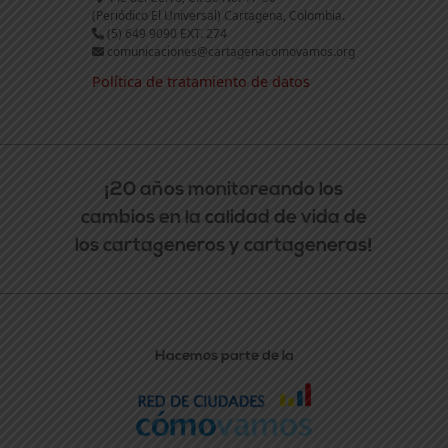
(Periódico El Universal) Cartagena, Colombia.
(5) 649 9090 EXT. 274
comunicaciones@cartagenacomovamos.org
Política de tratamiento de datos
¡20 años monitoreando los
cambios en la calidad de vida de
los cartageneros y cartageneras!
Hacemos parte de la