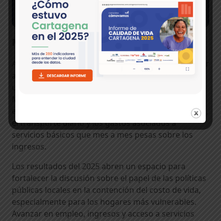
Más allá de las cifras
Aunque Cartagena cerro el año una inflación inferior
al promedio nacional, el costo de vida sigue siendo
una preocupación central para muchas familias.
Más allá de los indicadores, la inflación se expresa
en decisiones cotidianas como el costo del mercado,
el transporte diario y los gastos asociados a
servicios básicos que mes a mes pesas sobre los
ingresos.
Los resultados del 2025 abren un espacio para
fortalecer la discusión sobre el papel de las políticas
públicas locales en la contención del costo de vida,
especialmente para los hogares más vulnerables.
Avanzar en empleo, ingresos y acceso a servicios