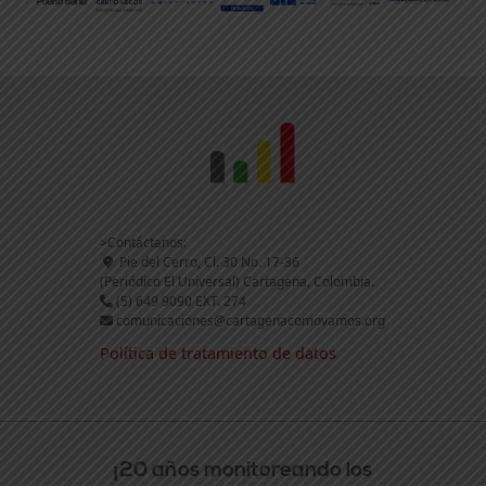
>Contáctanos:
Pie del Cerro, Cl. 30 No. 17-36
(Periódico El Universal) Cartagena, Colombia.
(5) 649 9090 EXT. 274
comunicaciones@cartagenacomovamos.org
Política de tratamiento de datos
¡20 años monitoreando los