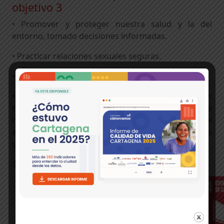
objetivo 3
• Promover y proteger nuestra salud y la del
entorno, tomado decisiones informadas.
• Practicar relaciones sexuales seguras.
• Vacunar a los niños en edad preescolar.
• Exigir a los gobiernos, dirigentes locales y otros
responsables de la adopción de decisiones, que
rindan cuentas por su compromiso de mejorar el
acceso de las personas a la salud y la asistencia
sanitaria.
17 Objetivos de desarrollo Sostenible