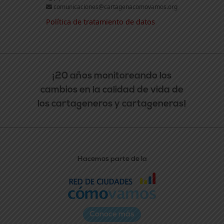
comunicaciones@cartagenacomovamos.org
Política de tratamiento de datos
¡20 años monitoreando los
cambios en la calidad de vida de
los cartageneros y cartageneras!
Hacemos parte de la
Conoce más