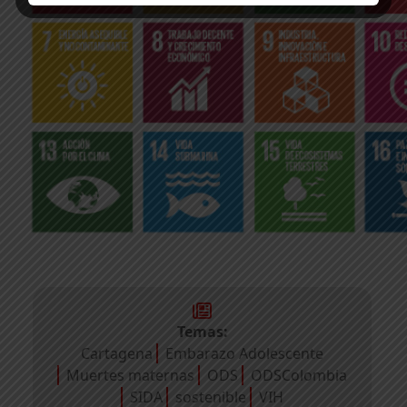
Temas:
Cartagena
Embarazo Adolescente
Muertes maternas
ODS
ODSColombia
SIDA
sostenible
VIH