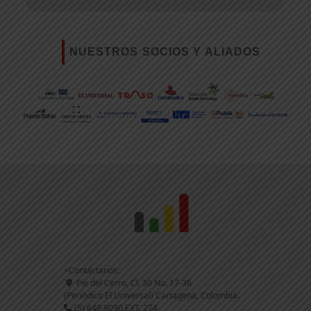
NUESTROS SOCIOS Y ALIADOS
>Contáctanos:
Pie del Cerro, Cl. 30 No. 17-36
(Periódico El Universal) Cartagena, Colombia.
(5) 649 9090 EXT. 274