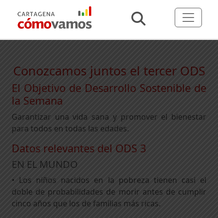
Conozcamos juntos el tercer ODS
El Objetivo de Desarrollo Sostenible de
la Semana
Garantizar una vida sana y promover el bienestar
para todos en todas las edades.
Datos relevantes del ODS 3
EN EL MUNDO
• Los niños nacidos en la pobreza tienen casi el
doble de probabilidades de morir antes de cumplir
cinco años que los de familias más ricas.