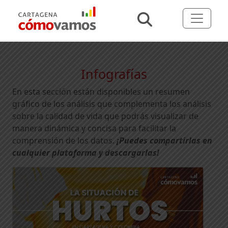
Infografías
En esta sección están disponibles un resumen
gráfico de los análisis que complementa los análisis
sobre la calidad de vida que podrás visualizar de
manera dinámica y concisa para facilitar la
comprensión de los datos.
¡Puedes compartirlas en
cualquier plataforma y descargarlas!