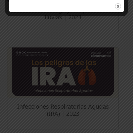
Gestión del riesgo y temporada de
lluvias | 2023
Infecciones Respiratorias Agudas
(IRA) | 2023