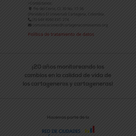
>Contáctanos:
Pie del Cerro, Cl. 30 No. 17-36
(Periódico El Universal) Cartagena, Colombia.
(5) 649 9090 EXT. 274
comunicaciones@cartagenacomovamos.org
Política de tratamiento de datos
¡20 años monitoreando los
cambios en la calidad de vida de
los cartageneros y cartageneras!
Hacemos parte de la