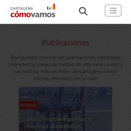
Publicaciones
Aquí puedes conocer las publicaciones semanales
sobre temas claves de calidad de vida de la ciudad y
las noticias más recientes de Cartagena Cómo
Vamos.
¡Recíbelos en tu mail!
Análisis
Más microempresas y
nuevas dinámicas