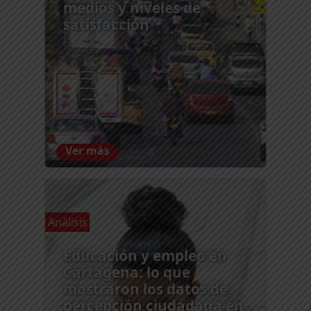
medios y niveles de
satisfacción
Ver más
Análisis
Educación y empleo en
Cartagena: lo que
mostraron los datos de
percepción ciudadana en