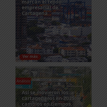
marcan el tejido
empresarial de
Cartagena
Ver más
Análisis
Así se movieron los
cartageneros en 2025:
cambios en tiempos,