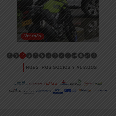
Ver más
1
2
3
4
5
6
7
8
…
29
30
31
NUESTROS SOCIOS Y ALIADOS