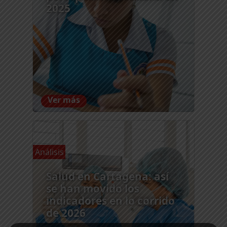
2025
Ver más
Análisis
Salud en Cartagena: así
se han movido los
indicadores en lo corrido
de 2026