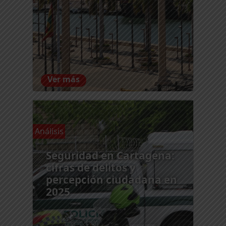
Ver más
Análisis
Seguridad en Cartagena:
cifras de delitos y
percepción ciudadana en
2025