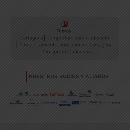
Temas:
Cartagena
comportamiento ciudadano
Comportamiento ciudadano en Cartagena
Percepción Ciudadana
NUESTROS SOCIOS Y ALIADOS