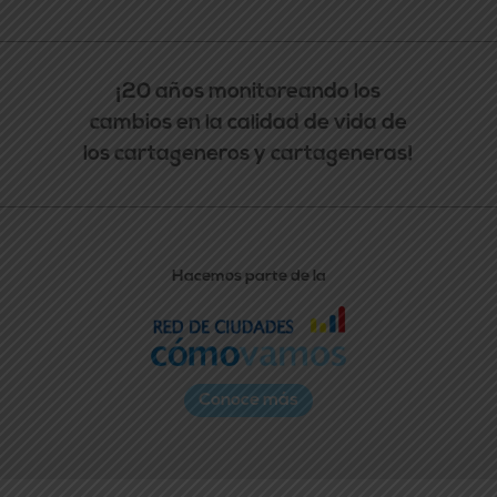
¡20 años monitoreando los
cambios en la calidad de vida de
los cartageneros y cartageneras!
Hacemos parte de la
Conoce más