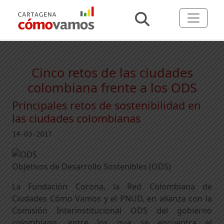
Cinco retos de las ciudades
colombiana frente a los ODS
Principales retos de sostenibilidad en
las ciudades colombianas
14-03-2017
Objetivos de Desarrollo Sostenibles (ODS)
La Fundación Corona, la Red Colombiana de
Ciudades Cómo Vamos y el PNUD, en alianza con la
Comisión Interinstitucional ODS del gobierno
colombiano, entre los que se encuentra el