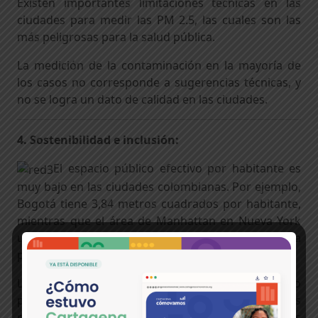
Existen importantes limitaciones técnicas en las
ciudades para medir las PM 2.5, las cuales son las
más peligrosas para la salud pública.
La medición de la contaminación en la mayoría de
los casos no corresponde a sugerencias técnicas, y
no se logra un dato de calidad en las ciudades.
4. Sostenibilidad e inclusión:
El espacio público efectivo por habitante es
muy bajo en las ciudades colombianas. Por ejemplo,
Bogotá tiene 3,84 metros cuadrados por habitante,
mientras que el área de Manhattan en Nueva York
un referente para Hábitat III, cuenta con la tercera
parte del área construida como espacio público.
La reutilización de aguas residuales es otro
propósito del uso responsable y sostenible de los
recursos renovables. En la mayoría de las ciudades