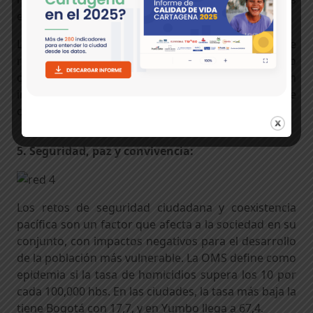
esta práctica no se implementa.
La vulnerabilidad por el desabastecimiento de
recursos hídricos ante los efectos del cambio
climático es cada vez mayor y no se cuenta con
información para monitorear este importante
componente de la sostenibilidad urbana.
5. Seguridad, paz y convivencia:
Los retos de seguridad ciudadana y coexistencia
pacífica son un factor que afecta a la sociedad en su
conjunto, con impactos negativos para el desarrollo
de la población más vulnerable. La OMS define como
epidemia si la tasa de homicidios supera los 10 por
cada 100,000 hbs. En las ciudades, la tasa más baja la
tiene Bogotá con 17,7, y en Yumbo llega a 67,4.