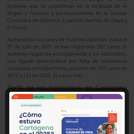
evidente que se concentran en la localidad de la
Virgen y Turística y particularmente en la Unidad
Comunera de Gobierno 6 para los barrios de Olaya y
El Pozón.
Aumentaron los casos de muertes violentas, hasta el
31 de julio de 2021 se han registrado 262 casos. El
aumento responde principalmente a los homicidios,
que siguen generándose por falta de convivencia
ciudadana principalmente, pasando de 197 casos en
2019 a 232 en 2020, 35 casos más.
Perfil de los homicidios en Cartagena
durante el 2020
El 95% de las víctimas de los homicidios son
hombres, de los cuáles, el 70% tiene menos de
34 años.
El 41% de los homicidios se dieron en