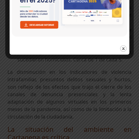
circunstancias de violencia interpersonal.
El principal mecanismo causal de los homicidios
fue el proyectil de arma de fuego, responsable
del
63%
de estos.
Abril fue el mes en que mayor registro de
homicidios hubo en la ciudad. Se produjeron el
12%
del total.
El domingo fue el día de la semana que más
sucedieron homicidios. Cerca de 1 de cada 5.
La disminución en los indicadores de violencia
intrafamiliar, presuntos delitos sexuales y hurtos,
son reflejo de los efectos que trajo el cierre de los
canales de denuncia presenciales y la lenta
adaptación de algunos virtuales en los primeros
meses de la pandemia, así como de la limitación a la
circulación de la ciudadanía.
La situación del ambiente en
Cartagena es crítica