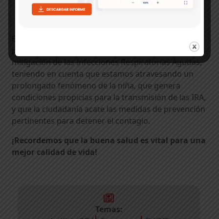
Es importante que desde el Distrito se sigan
promoviendo medidas para la prevención y
mitigación de las Infecciones Respiratorias Agudas,
teniendo en cuenta que estamos atravesando un
prolongado fenómeno de la niña, que genera
condiciones propicias para la transmisión de las IRA,
y que la ciudadanía acate las medidas de prevención
pertinentes para detener el contagio.
¡Recordemos que la buena salud es vital para una
mejor calidad de vida!
Temas: