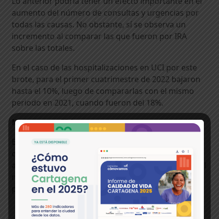
Lo anterior podría tener un efecto importante en el
aumento del número de consultas y urgencias por
todas las causas. No obstante, sí se observa un
incremento al comparar las que fueron por IRA
sobre las totales.
En el caso de las hospitalizaciones en UCI por este
brote, para el primer cuatrimestre de 2022 bajaron
hasta el 10%, luego de compararlas con el mismo
periodo en 2021, cuando fueron del 18%.
Muertes por IRA:
En contraparte, la mortalidad por IRA en menores
de cinco años registró solo un caso entre enero y
abril de 2022, igual número que lo registrado para el
mismo periodo de 2021. Que no deja de ser
preocupante, pero no aumentó.