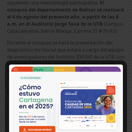
siguiendo una metodología participativa.
El
coloquio del departamento de Bolívar se realizará
el 4 de agosto del presente año, a partir de las 8
a.m. en el Auditorio Jorge Taua de la UTB
(Campus
Casa Lemaitre, barrio Manga, Carrera 21 # 25-92).
Durante el coloquio se hará la presentación del
diagnóstico territorial que estará a cargo del equipo
de investigadores del Instituto IDEEAS de la UTB. Los
resultados del taller se presentarán en el evento
final de Casa Grande Caribe, a realizarse el 4 de
septiembre de 2023.
¡Puedes confirmar tu asistencia aquí!
Temas:
Casa Grande Caribe
Comunicado