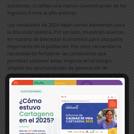
existentes, sí refleja una menor concentración de los
ingresos frente al año anterior.
Los resultados de 2025 dejan varios elementos para
la discusión pública. Por un lado, muestran avances
en materia de bienestar económico para una parte
importante de la población. Por otro, recuerdan la
necesidad de fortalecer las condiciones que
permitan sostener estas mejoras en el tiempo,
ampliar las oportunidades de generación de
ingresos y acelerar la reducción de las brechas que
aún persisten frente a otras ciudades del país.
Más allá de los porcentajes, el comportamiento de
estos indicadores permite seguir de cerca cómo
evolucionan las condiciones de vida de los
cartageneros y cuáles son los retos que marcarán la
agenda de desarrollo de la ciudad en los próximos
años.