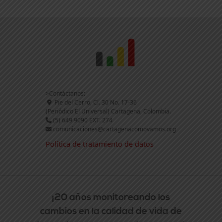
>Contáctanos:
Pie del Cerro, Cl. 30 No. 17-36
(Periódico El Universal) Cartagena, Colombia.
(5) 649 9090 EXT. 274
comunicaciones@cartagenacomovamos.org
Política de tratamiento de datos
¡20 años monitoreando los
cambios en la calidad de vida de