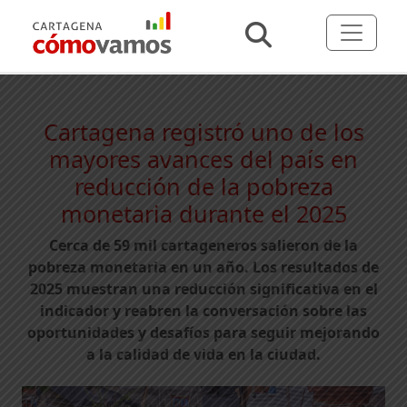
Cartagena registró uno de los
mayores avances del país en
reducción de la pobreza
monetaria durante el 2025
Cerca de 59 mil cartageneros salieron de la
pobreza monetaria en un año. Los resultados de
2025 muestran una reducción significativa en el
indicador y reabren la conversación sobre las
oportunidades y desafíos para seguir mejorando
a la calidad de vida en la ciudad.