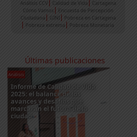
Análisis CCV
Calidad de Vida
Cartagena
Cómo Vamos
Encuesta de Percepción
Ciudadana
GINI
Pobreza en Cartagena
Pobreza extrema
Pobreza Monetaria
Últimas publicaciones
Análisis
An
Informe de Calidad de Vida
2025: el balance de los
avances y desafíos que
marcarán el futuro de la
ciudad