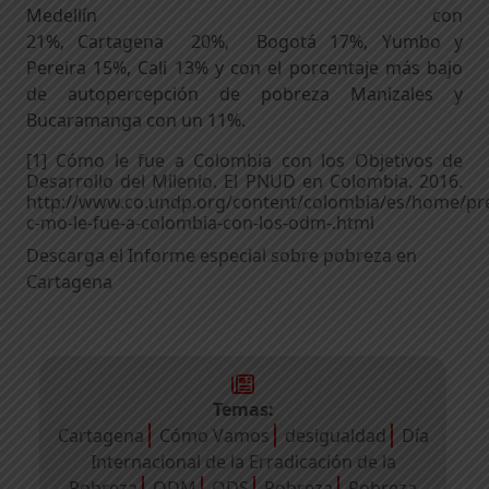
Medellín con
21%, Cartagena 20%, Bogotá 17%, Yumbo y
Pereira 15%, Cali 13% y con el porcentaje más bajo
de autopercepción de pobreza Manizales y
Bucaramanga con un 11%.
[1]
Cómo le fue a Colombia con los Objetivos de
Desarrollo del Milenio. El PNUD en Colombia. 2016.
http://www.co.undp.org/content/colombia/es/home/pres
c-mo-le-fue-a-colombia-con-los-odm-.html
Descarga el Informe especial sobre pobreza en
Cartagena
Temas:
Cartagena
Cómo Vamos
desigualdad
Día
Internacional de la Erradicación de la
Pobreza
ODM
ODS
Pobreza
Pobreza