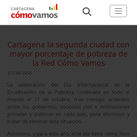
Cartagena la segunda ciudad con
mayor porcentaje de pobreza de
la Red Cómo Vamos
17/10/2016
La celebración del Día Internacional de la
Erradicación de la Pobreza, celebrada en todo el
mundo el 17 de octubre, trae consigo acuerdos
entre los gobiernos, sociedad civil e instituciones
privadas y públicas en cada país, para disminuir y
tratar de eliminar esta situación.
Asimismo, y para este año, este día tiene como foco