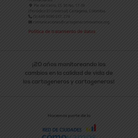
Pie del Cerro, Cl. 30 No. 17-36
(Periódico El Universal) Cartagena, Colombia.
(5) 649 9090 EXT. 274
comunicaciones@cartagenacomovamos.org
Política de tratamiento de datos
¡20 años monitoreando los
cambios en la calidad de vida de
los cartageneros y cartageneras!
Hacemos parte de la