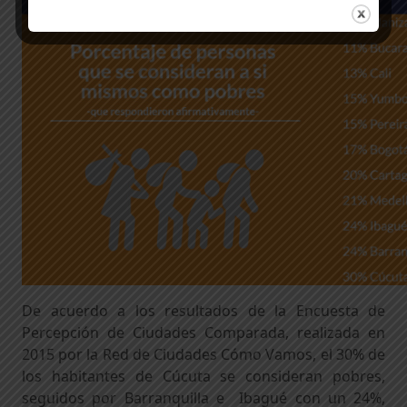
De acuerdo a los resultados de la Encuesta de
Percepción de Ciudades Comparada, realizada en
2015 por la Red de Ciudades Cómo Vamos, el 30% de
los habitantes de Cúcuta se consideran pobres,
seguidos por Barranquilla e Ibagué con un 24%,