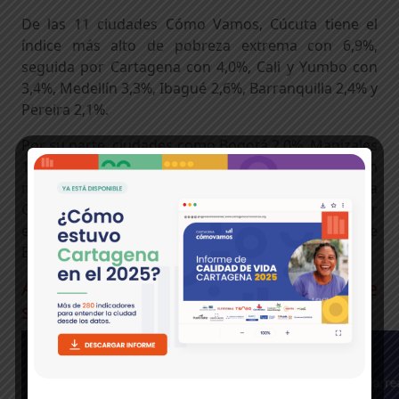
De las 11 ciudades Cómo Vamos, Cúcuta tiene el
índice más alto de pobreza extrema con 6,9%,
seguida por Cartagena con 4,0%, Cali y Yumbo con
3,4%, Medellín 3,3%, Ibagué 2,6%, Barranquilla 2,4% y
Pereira 2,1%.
Por su parte, ciudades como Bogotá 2,0%, Manizales
1,7% y Bucaramanga AM con 1,3%, presentaron
menor incidencia. Estas cifras fueron tomadas de la
Gran Encuesta Integrada de Hogares realizada por
el Departamento Administrativo Nacional de
Estadística -DANE, durante el año 2015.
Autopercepción, ¿qué tan pobres se
sienten los ciudadanos?