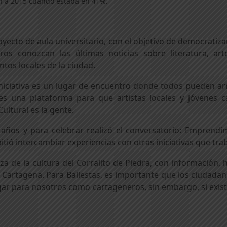
ón a 2015 cuando estaba en 41%.
yecto de aula universitario, con el objetivo de democratizar
os conozcan las últimas noticias sobre literatura, arte
ntos locales de la ciudad.
 iniciativa es un lugar de encuentro donde todos pueden 
 es una plataforma para que artistas locales y jóvenes
ultural es la gente.
ños y para celebrar realizó el conversatorio: Emprendi
ió intercambiar experiencias con otras iniciativas que trab
eza de la cultura del Corralito de Piedra, con información,
 Cartagena. Para Ballestas, es importante que los ciudada
gar para nosotros como cartageneros, sin embargo, si exist