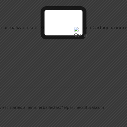
r actualizado sobre los últimos eventos en Cartagena ingre
 escribirles a:
jenniferballestas@elparchecultural.com