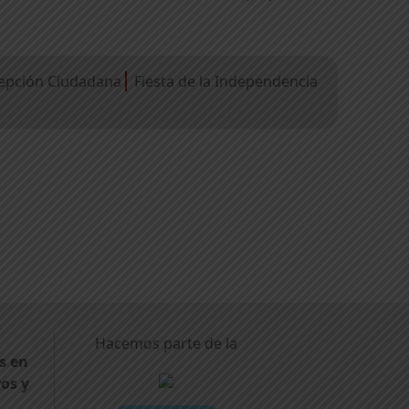
epción Ciudadana
Fiesta de la Independencia
Hacemos parte de la
s en
ros y