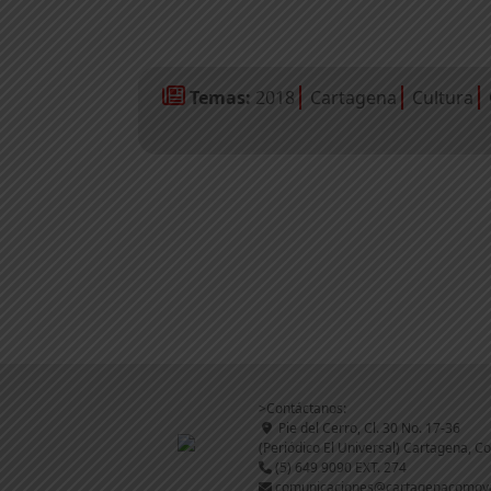
Temas:
2018
Cartagena
Cultura
>Contáctanos:
Pie del Cerro, Cl. 30 No. 17-36
(Periódico El Universal) Cartagena, C
(5) 649 9090 EXT. 274
comunicaciones@cartagenacomov