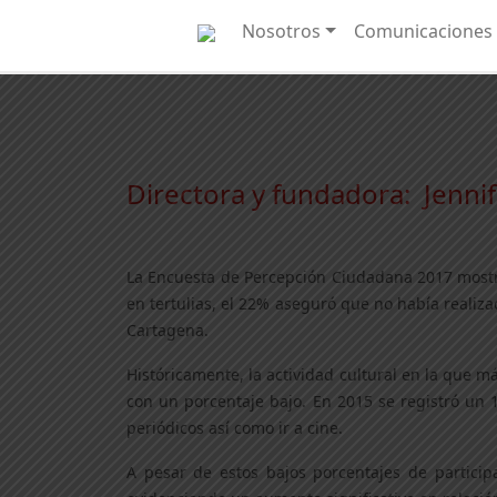
Nosotros
Comunicaciones
Directora y fundadora: Jennife
La Encuesta de Percepción Ciudadana 2017 mostró 
en tertulias, el 22% aseguró que no había realiza
Cartagena.
Históricamente, la actividad cultural en la que 
con un porcentaje bajo. En 2015 se registró un 
periódicos así como ir a cine.
A pesar de estos bajos porcentajes de participa