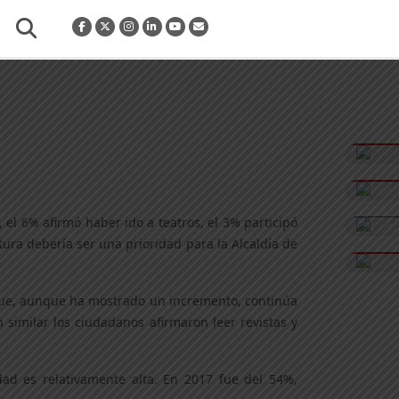
el 6% afirmó haber ido a teatros, el 3% participó
tura debería ser una prioridad para la Alcaldía de
, que, aunque ha mostrado un incremento, continúa
similar los ciudadanos afirmaron leer revistas y
udad es relativamente alta. En 2017 fue del 54%,