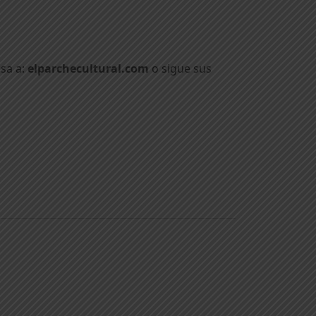
sa a:
elparchecultural.com
o sigue sus