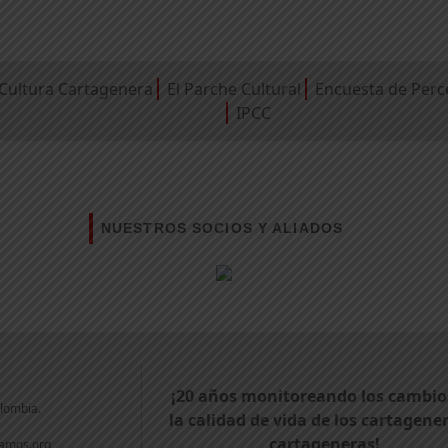
Cultura Cartagenera
El Parche Cultural
Encuesta de Perc
IPCC
NUESTROS SOCIOS Y ALIADOS
¡20 años monitoreando los cambio
olombia.
la calidad de vida de los cartagene
cartageneras!
amos.org