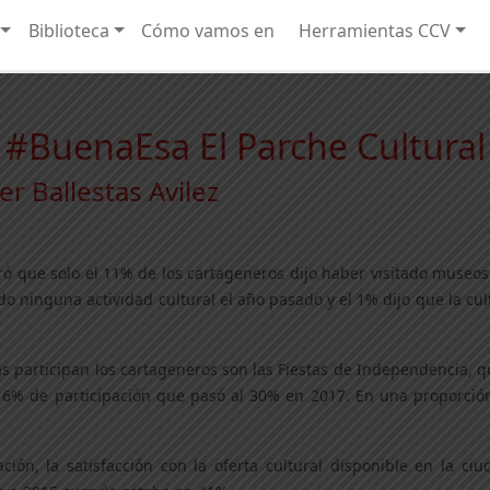
Biblioteca
Cómo vamos en
Herramientas CCV
#BuenaEsa El Parche Cultural
r Ballestas Avilez
que solo el 11% de los cartageneros dijo haber visitado museos, 
do ninguna actividad cultural el año pasado y el 1% dijo que la cul
más participan los cartageneros son las Fiestas de Independencia
16% de participación que pasó al 30% en 2017. En una proporción 
ción, la satisfacción con la oferta cultural disponible en la ci