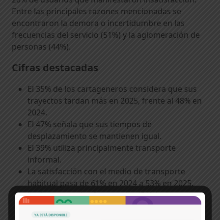
Entre las principales razones mencionadas se
encontraron la demora o incertidumbre en las
frecuencias del servicio (51%) y la aglomeración de
personas (44%).
Cifras destacadas
El 35% de los cartageneros considera que sus
trayectos tardan más en 2025, frente al 48% en
2024.
El 47% señala que sus tiempos de
desplazamiento se mantienen igual.
El 39% utiliza principalmente transporte
informal.
La satisfacción con el medio de transporte
habitual pasa de 61% en 2024 a 53% en 2025.
La demora en las frecuencias (51%) y la
aglomeración (44%) son las principales razones
de insatisfacción.