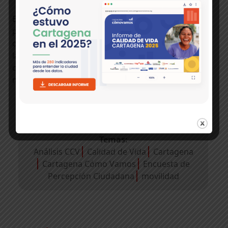
Estos resultados permiten identificar aspectos a
priorizar para mejorar la percepción de los
cartageneros sobre la movilidad de la ciudad, como
la experiencia de los usuarios de Transcaribe, las
condiciones del servicio y el papel que cumplen los
modos de transporte informal en la ciudad.
Temas:
Análisis CCV
Calidad de Vida
Cartagena
Cartagena Cómo Vamos
Encuesta de
Percepción Ciudadana
movilidad