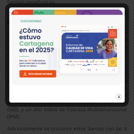
familias beneficiarias.
Consulta aquí el tablero de ayudas del sector
privado.
La alcaldía de Cartagena ha priorizado 7 zonas de
intervención, focalizando la ayuda en los barrios
donde se concentra tanto pobreza extrema como
necesidades básicas insatisfechas.
La Alcaldía de Cartagena ha definido un criterio
técnico para identificar los barrios, sectores y
corregimientos que necesitan ser priorizados para
la recepción de ayuda humanitaria. Ante esto ha
dispuesto que los barrios priorizados serán aquellos
en estrato 1, con Necesidades Básicas Insatisfechas
(NBI), y un alto índice de Pobreza Multidimensional
(IPM).
Adicionalmente se cruzaron estos barrios con las 4