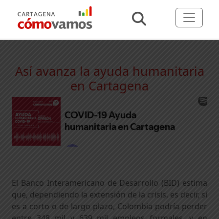
Así avanza la ayuda humanitaria
en Cartagena
El Banco Interamericano de Desarrollo (BID) estima
que, dependiendo la extensión de la crisis, es decir, si
es a corto o de largo plazo, Colombia podría perder
entre 348 mil y 639 mil empleos formales, y en