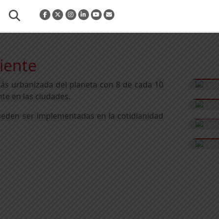
iente
más urbanizada del planeta con 8 de cada 10
te en las ciudades.
ueden ser implementadas en la cotidianidad