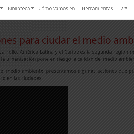
Biblioteca
Cómo vamos en
Herramientas CCV
ones para ciudar el medio amb
rrollo, América Latina y el Caribe es la segunda región 
 la urbanización pone en riesgo la calidad del medio ambien
 el medio ambiente, presentamos algunas acciones que p
co en las ciudades.