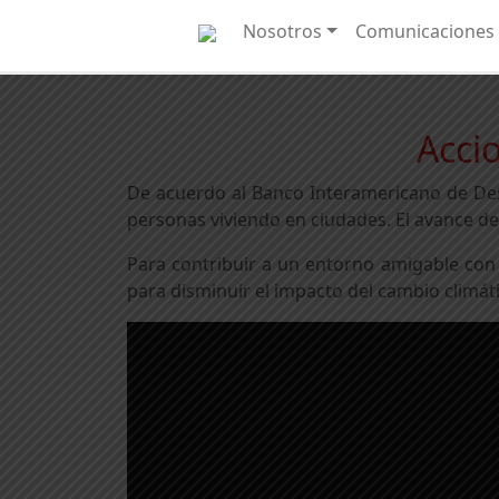
Nosotros
Comunicaciones
Acci
De acuerdo al Banco Interamericano de Desa
personas viviendo en ciudades. El avance de
Para contribuir a un entorno amigable con
para disminuir el impacto del cambio climáti