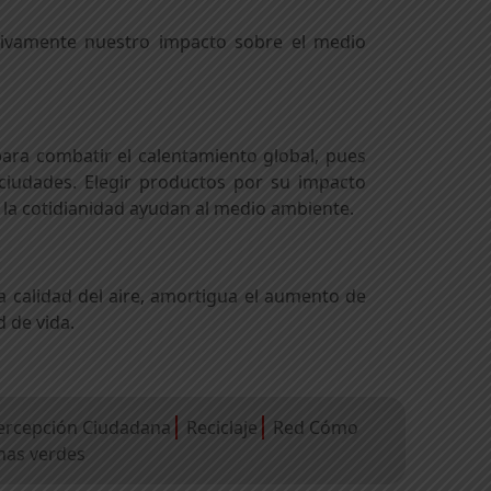
ativamente nuestro impacto sobre el medio
para combatir el calentamiento global, pues
ciudades. Elegir productos por su impacto
e la cotidianidad ayudan al medio ambiente.
la calidad del aire, amortigua el aumento de
 de vida.
ercepción Ciudadana
Reciclaje
Red Cómo
nas verdes