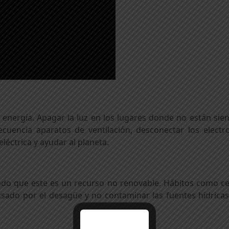
energía. Apagar la luz en los lugares donde no están sien
cuencia aparatos de ventilación, desconectar los elect
léctrica y ayudar al planeta.
do que este es un recurso no renovable. Hábitos como cerra
usado por el desagüe y no contaminar las fuentes hídricas