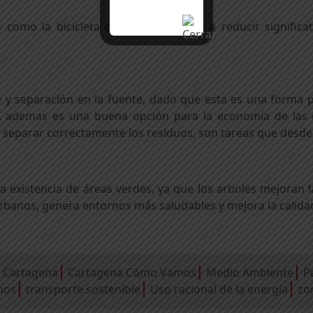
s como la bicicleta o caminar ayudan a reducir signific
e y separación en la fuente, dado que esta es una forma 
, ademas es una buena opción para la economía de las 
co y separar correctamente los residuos, son tareas que desd
la existencia de áreas verdes, ya que los arboles mejoran 
banos, genera entornos más saludables y mejora la calidad
Cartagena
Cartagena Cómo Vamos
Medio Ambiente
P
mos
transporte sostenible
Uso racional de la energía
zo