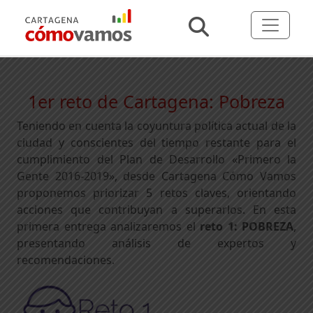
1er reto de Cartagena: Pobreza
Teniendo en cuenta la coyuntura política actual de la
ciudad y conscientes del tiempo restante para el
cumplimiento del Plan de Desarrollo «Primero la
Gente 2016-2019», desde Cartagena Cómo Vamos
proponemos priorizar 5 retos claves, orientando
acciones que contribuyan a superarlos. En esta
primera entrega analizaremos el
reto 1: POBREZA
,
presentando análisis de expertos y
recomendaciones.