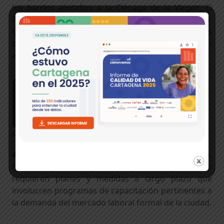
los barrios aledaños a la Ciénaga de la Virgen, El
Pozón, Nelson Mandela, Olaya Herrera y Boston.
Garantizar la alimentación a los niños, además
brindar espacios de cultura y deporte que incentiven
a permanecer en la escuela.
Reducir la informalidad
4. Reducir la tasa de desempleo e informalidad.
Para disminuir la elevada informalidad laboral se
requieren planes y medidas a largo plazo que
involucren programas de capacitación pertinentes a
la demanda del mercado laboral formal de la ciudad.