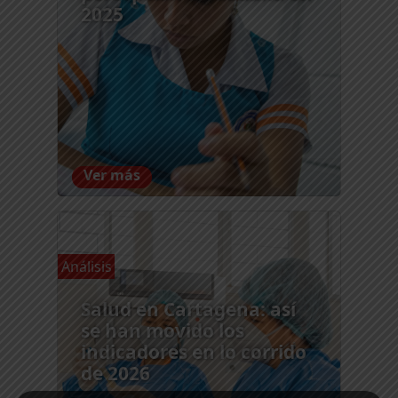
2025
Ver más
Análisis
Salud en Cartagena: así
se han movido los
indicadores en lo corrido
de 2026