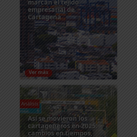
marcan el tejido
empresarial de
Cartagena
Ver más
Análisis
Así se movieron los
cartageneros en 2025:
cambios en tiempos,