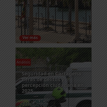
Ver más
Análisis
Seguridad en Cartagena:
cifras de delitos y
percepción ciudadana en
2025