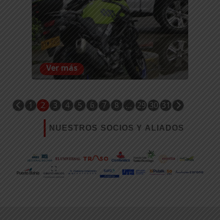
Ver más
1
2
3
4
5
6
7
8
…
29
30
31
NUESTROS SOCIOS Y ALIADOS