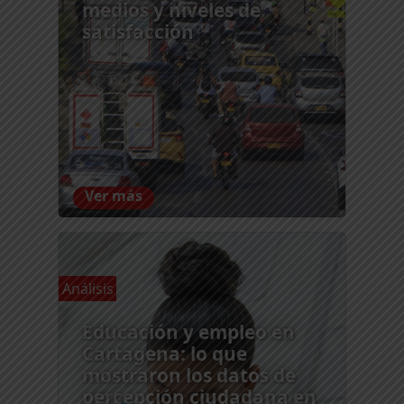
medios y niveles de
satisfacción
Ver más
Análisis
Educación y empleo en
Cartagena: lo que
mostraron los datos de
percepción ciudadana en