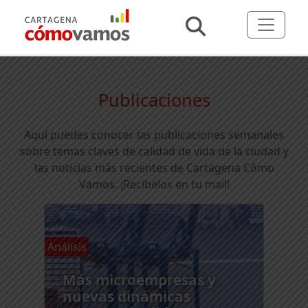
Publicaciones
Aquí puedes conocer las publicaciones semanales
sobre temas claves de calidad de vida de la ciudad y
las noticias más recientes de Cartagena Cómo
Vamos.
¡Recíbelos en tu mail!
Análisis
Más microempresas y
nuevas dinámicas